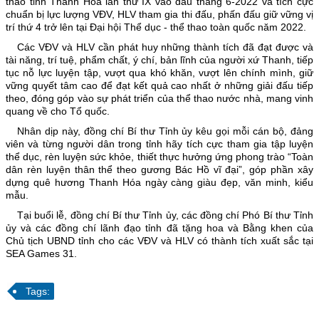
thao tỉnh Thanh Hóa lần thứ IX vào đầu tháng 6-2022 và tích cực
chuẩn bị lực lượng VĐV, HLV tham gia thi đấu, phấn đấu giữ vững vị
trí thứ 4 trở lên tại Đại hội Thể dục - thể thao toàn quốc năm 2022.
Các VĐV và HLV cần phát huy những thành tích đã đạt được và
tài năng, trí tuệ, phẩm chất, ý chí, bản lĩnh của người xứ Thanh, tiếp
tục nỗ lực luyện tập, vượt qua khó khăn, vượt lên chính mình, giữ
vững quyết tâm cao để đạt kết quả cao nhất ở những giải đấu tiếp
theo, đóng góp vào sự phát triển của thể thao nước nhà, mang vinh
quang về cho Tổ quốc.
Nhân dịp này, đồng chí Bí thư Tỉnh ủy kêu gọi mỗi cán bộ, đảng
viên và từng người dân trong tỉnh hãy tích cực tham gia tập luyện
thể dục, rèn luyện sức khỏe, thiết thực hưởng ứng phong trào “Toàn
dân rèn luyện thân thể theo gương Bác Hồ vĩ đại”, góp phần xây
dựng quê hương Thanh Hóa ngày càng giàu đẹp, văn minh, kiểu
mẫu.
Tại buổi lễ, đồng chí Bí thư Tỉnh ủy, các đồng chí Phó Bí thư Tỉnh
ủy và các đồng chí lãnh đạo tỉnh đã tặng hoa và Bằng khen của
Chủ tịch UBND tỉnh cho các VĐV và HLV có thành tích xuất sắc tại
SEA Games 31.
Tags: