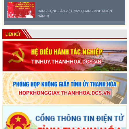
ĐẢNG CỘNG SẢN VIỆT NAM QUANG VINH MUÔN
NĂM!!!!!
LIÊN KẾT