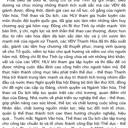
Phát biểu tại buổi lễ, đồng chí Bí thư Tỉnh ủy ghi nhận, biểu
dương và chúc mừng những thành tích xuất sắc mà các VĐV đã
Thường trực HĐND tỉnh
giành được; đồng thời, đánh giá cao sự nỗ lực, cố gắng của ngành
Văn hóa, Thể thao và Du lịch, các HLV tham gia huấn luyện các
Lãnh đạo UBND tỉnh
môn thuộc đội tuyển quốc gia, đã góp sức làm nên những tấm huy
chương quý giá hôm nay. Đồng chí Bí thư Tỉnh ủy nhấn mạnh: Với
Lãnh đạo Đoàn ĐBQH tỉnh
bản lĩnh, ý chí, nghị lực và tinh thần thể thao cao thượng, được hun
đúc từ nền văn hóa đậm đà bản sắc dân tộc và ý chí vươn lên
CÔNG TÁC XÂY DỰNG ĐẢNG
mạnh mẽ của người xứ Thanh, các VĐV Thanh Hóa đã thi đấu xuất
sắc, giành các tấm huy chương rất thuyết phục, mang vinh quang
Tổ chức cán bộ
về cho Tổ quốc, niềm tự hào cho quê hương và niềm vui cho người
hâm mộ. Đồng chí Bí thư Tỉnh ủy cũng chia sẻ với những khó khăn,
Tuyên giáo
vất vả của các VĐV, HLV khi tham gia tập luyện và thi đấu để có
được những cuộc đấu đỉnh cao cống hiến cho người hâm mộ. Để
Kiểm tra - Giám sát
thực hiện thành công mục tiêu phát triển thể dục - thể thao Thanh
Hóa trở thành trung tâm mạnh và duy trì thành tích trong nhóm dẫn
Dân vận
đầu cả nước theo Nghị quyết Đại hội Đảng bộ tỉnh lần thứ XIX, đồng
chí đề nghị các cấp ủy Đảng, chính quyền và Ngành Văn hóa, Thể
Nội chính và Phòng chống tham nhũng
thao và Du lịch tiếp tục quán triệt các chủ trương, quan điểm chỉ
đạo của Đảng, Nhà nước về phát triển sự nghiệp thể dục - thể thao,
Văn phòng cấp ủy
góp phần nâng cao sức khoẻ, thể lực và chất lượng cuộc sống của
Nhân dân, chất lượng nguồn nhân lực; tiếp tục đổi mới tổ chức,
KINH TẾ - VĂN HÓA - XÃ HỘI
quản lý thể thao thành tích cao theo hướng chuyên nghiệp, hiệu
quả... Trước mắt, Ngành Văn hóa, Thể thao và Du lịch cần tập trung
QUỐC PHÒNG - AN NINH
cho công tác chuẩn bị và tổ chức thành công Đại hội Thể dục - thể