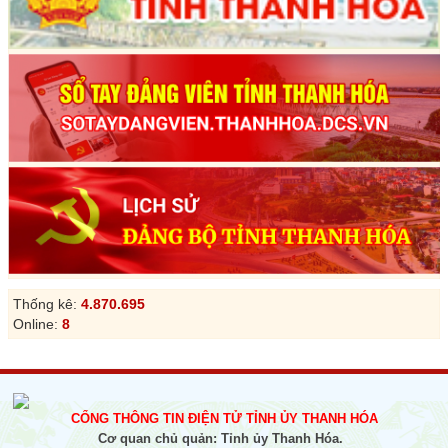
Thống kê:
4.870.695
Online:
8
CỔNG THÔNG TIN ĐIỆN TỬ TỈNH ỦY THANH HÓA
Cơ quan chủ quản: Tỉnh ủy Thanh Hóa.