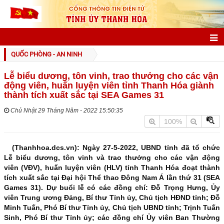
GIỚI THIỆU
QUỐC PHÒNG - AN NINH
Thông tin chung
Lễ biểu dương, tôn vinh, trao thưởng cho các vận
động viên, huấn luyện viên tỉnh Thanh Hóa giành
Điều kiện tự nhiên
thành tích xuất sắc tại SEA Games 31
Đặc điểm dân cư
Chủ Nhật 29 Tháng Năm - 2022 15:50:35
100%
Lịch sử phát triển
Danh nhân xứ Thanh
(Thanhhoa.dcs.vn): Ngày 27-5-2022, UBND tỉnh đã tổ chức
Lễ biểu dương, tôn vinh và trao thưởng cho các vận động
Danh lam thắng cảnh
viên (VĐV), huấn luyện viên (HLV) tỉnh Thanh Hóa đoạt thành
tích xuất sắc tại Đại hội Thể thao Đông Nam Á lần thứ 31 (SEA
Các đơn vị hành chính
Games 31). Dự buổi lễ có các đồng chí: Đỗ Trọng Hưng, Ủy
viên Trung ương Đảng, Bí thư Tỉnh ủy, Chủ tịch HĐND tỉnh; Đỗ
Đảng bộ Tỉnh
Minh Tuấn, Phó Bí thư Tỉnh ủy, Chủ tịch UBND tỉnh; Trịnh Tuấn
Sinh, Phó Bí thư Tỉnh ủy; các đồng chí Ủy viên Ban Thường
Lịch sử Đảng bộ