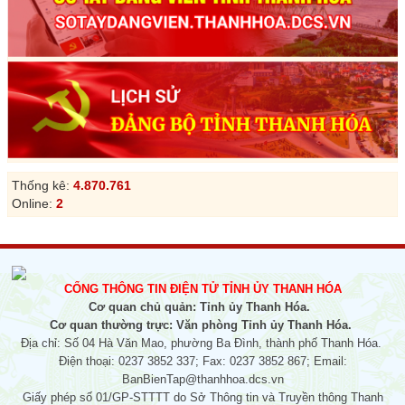
Thống kê:
4.870.761
Online:
2
CỔNG THÔNG TIN ĐIỆN TỬ TỈNH ỦY THANH HÓA
Cơ quan chủ quản: Tỉnh ủy Thanh Hóa.
Cơ quan thường trực: Văn phòng Tỉnh ủy Thanh Hóa.
Địa chỉ: Số 04 Hà Văn Mao, phường Ba Đình, thành phố Thanh Hóa.
Điện thoại: 0237 3852 337; Fax: 0237 3852 867; Email:
BanBienTap@thanhhoa.dcs.vn
Giấy phép số 01/GP-STTTT do Sở Thông tin và Truyền thông Thanh