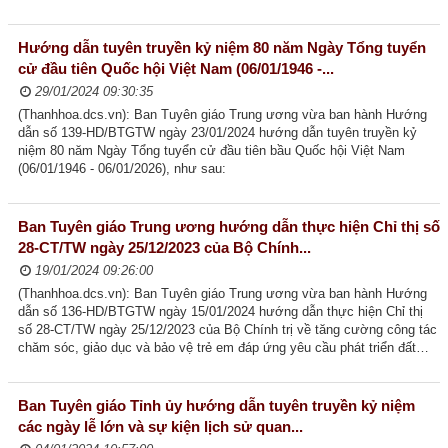
Thường trực HĐND tỉnh
Hướng dẫn tuyên truyền kỷ niệm 80 năm Ngày Tổng tuyển
Lãnh đạo UBND tỉnh
cử đầu tiên Quốc hội Việt Nam (06/01/1946 -...
29/01/2024 09:30:35
Lãnh đạo Đoàn ĐBQH tỉnh
(Thanhhoa.dcs.vn): Ban Tuyên giáo Trung ương vừa ban hành Hướng
dẫn số 139-HD/BTGTW ngày 23/01/2024 hướng dẫn tuyên truyền kỷ
CÔNG TÁC XÂY DỰNG ĐẢNG
niệm 80 năm Ngày Tổng tuyển cử đầu tiên bầu Quốc hội Việt Nam
(06/01/1946 - 06/01/2026), như sau:
Tổ chức cán bộ
Tuyên giáo
Ban Tuyên giáo Trung ương hướng dẫn thực hiện Chỉ thị số
Kiểm tra - Giám sát
28-CT/TW ngày 25/12/2023 của Bộ Chính...
19/01/2024 09:26:00
Dân vận
(Thanhhoa.dcs.vn): Ban Tuyên giáo Trung ương vừa ban hành Hướng
dẫn số 136-HD/BTGTW ngày 15/01/2024 hướng dẫn thực hiện Chỉ thị
Nội chính và Phòng chống tham nhũng
số 28-CT/TW ngày 25/12/2023 của Bộ Chính trị về tăng cường công tác
chăm sóc, giảo dục và bảo vệ trẻ em đáp ứng yêu cầu phát triển đất
Văn phòng cấp ủy
nước phồn vinh, hạnh phúc.
KINH TẾ - VĂN HÓA - XÃ HỘI
Ban Tuyên giáo Tỉnh ủy hướng dẫn tuyên truyền kỷ niệm
các ngày lễ lớn và sự kiện lịch sử quan...
QUỐC PHÒNG - AN NINH