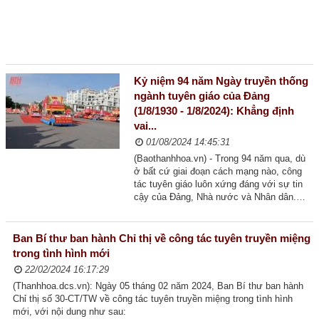
Lãnh đạo qua các thời kỳ
Tổ chức bộ máy
Thường trực tỉnh ủy
Kỷ niệm 94 năm Ngày truyền thống
ngành tuyên giáo của Đảng
Ban Thường vụ tỉnh ủy
(1/8/1930 - 1/8/2024): Khẳng định
vai...
Ban Chấp hành tỉnh ủy
01/08/2024 14:45:31
Các Ban xây dựng Đảng
(Baothanhhoa.vn) - Trong 94 năm qua, dù
ở bất cứ giai đoạn cách mạng nào, công
Các Đảng ủy trực thuộc
tác tuyên giáo luôn xứng đáng với sự tin
cậy của Đảng, Nhà nước và Nhân dân.
Các huyện, thị, thành ủy
Phát huy truyền thống vẻ vang được vun
đắp từ thực tiễn hoạt động hết sức sinh
Chức năng nhiệm vụ
động, hiệu quả và thuyết phục, ngành
Ban Bí thư ban hành Chỉ thị về công tác tuyên truyền miệng
tuyên giáo Thanh Hóa đã...
trong tình hình mới
TIN TỨC - SỰ KIỆN
22/02/2024 16:17:29
HOẠT ĐỘNG CỦA LÃNH ĐẠO TỈNH
(Thanhhoa.dcs.vn): Ngày 05 tháng 02 năm 2024, Ban Bí thư ban hành
Chỉ thị số 30-CT/TW về công tác tuyên truyền miệng trong tình hình
Thường trực Tỉnh ủy
mới, với nội dung như sau: