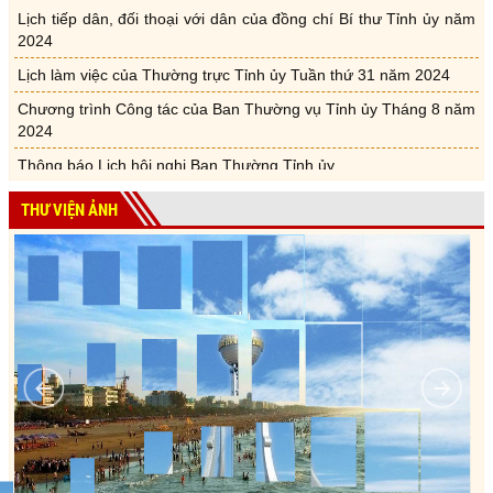
Lịch tiếp dân, đối thoại với dân của đồng chí Bí thư Tỉnh ủy năm
2024
Lịch làm việc của Thường trực Tỉnh ủy Tuần thứ 31 năm 2024
Chương trình Công tác của Ban Thường vụ Tỉnh ủy Tháng 8 năm
2024
Thông báo Lịch hội nghị Ban Thường Tỉnh ủy
Lịch tiếp dân, đối thoại với dân của đồng chí Bí thư Tỉnh ủy năm
2024
THƯ VIỆN ẢNH