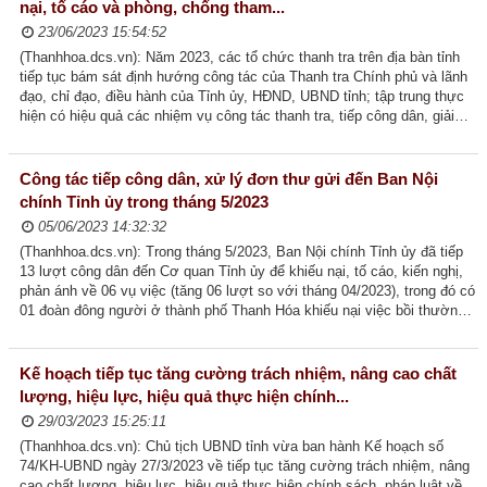
nại, tố cáo và phòng, chống tham...
23/06/2023 15:54:52
(Thanhhoa.dcs.vn): Năm 2023, các tổ chức thanh tra trên địa bàn tỉnh
tiếp tục bám sát định hướng công tác của Thanh tra Chính phủ và lãnh
đạo, chỉ đạo, điều hành của Tỉnh ủy, HĐND, UBND tỉnh; tập trung thực
hiện có hiệu quả các nhiệm vụ công tác thanh tra, tiếp công dân, giải
quyết khiếu nại, tố...
Công tác tiếp công dân, xử lý đơn thư gửi đến Ban Nội
chính Tỉnh ủy trong tháng 5/2023
05/06/2023 14:32:32
(Thanhhoa.dcs.vn): Trong tháng 5/2023, Ban Nội chính Tỉnh ủy đã tiếp
13 lượt công dân đến Cơ quan Tỉnh ủy để khiếu nại, tố cáo, kiến nghị,
phản ánh về 06 vụ việc (tăng 06 lượt so với tháng 04/2023), trong đó có
01 đoàn đông người ở thành phố Thanh Hóa khiếu nại việc bồi thường,
giải phóng mặt...
Kế hoạch tiếp tục tăng cường trách nhiệm, nâng cao chất
lượng, hiệu lực, hiệu quả thực hiện chính...
29/03/2023 15:25:11
(Thanhhoa.dcs.vn): Chủ tịch UBND tỉnh vừa ban hành Kế hoạch số
74/KH-UBND ngày 27/3/2023 về tiếp tục tăng cường trách nhiệm, nâng
cao chất lượng, hiệu lực, hiệu quả thực hiện chính sách, pháp luật về