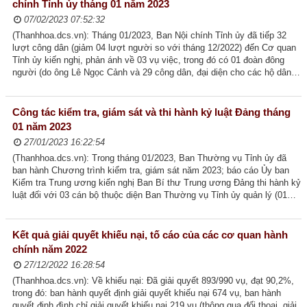
chính Tỉnh ủy tháng 01 năm 2023
07/02/2023 07:52:32
(Thanhhoa.dcs.vn): Tháng 01/2023, Ban Nội chính Tỉnh ủy đã tiếp 32
lượt công dân (giảm 04 lượt người so với tháng 12/2022) đến Cơ quan
Tỉnh ủy kiến nghị, phản ánh về 03 vụ việc, trong đó có 01 đoàn đông
người (do ông Lê Ngọc Cảnh và 29 công dân, đại diện cho các hộ dân
Khu phố Thành Công, phường...
Công tác kiểm tra, giám sát và thi hành kỷ luật Đảng tháng
01 năm 2023
27/01/2023 16:22:54
(Thanhhoa.dcs.vn): Trong tháng 01/2023, Ban Thường vụ Tỉnh ủy đã
ban hành Chương trình kiểm tra, giám sát năm 2023; báo cáo Ủy ban
Kiểm tra Trung ương kiến nghị Ban Bí thư Trung ương Đảng thi hành kỷ
luật đối với 03 cán bộ thuộc diện Ban Thường vụ Tỉnh ủy quản lý (01
đồng chí Tỉnh ủy viên, 02...
Kết quả giải quyết khiếu nại, tố cáo của các cơ quan hành
chính năm 2022
27/12/2022 16:28:54
(Thanhhoa.dcs.vn): Về khiếu nại: Đã giải quyết 893/990 vụ, đạt 90,2%,
trong đó: ban hành quyết định giải quyết khiếu nại 674 vụ, ban hành
quyết định đình chỉ giải quyết khiếu nại 219 vụ (thông qua đối thoại, giải