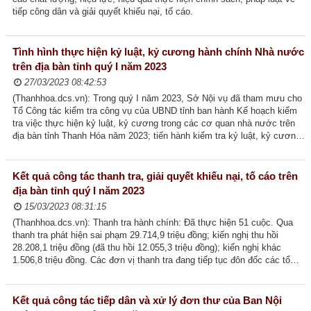
tiếp công dân và giải quyết khiếu nại, tố cáo.
Tình hình thực hiện kỷ luật, kỷ cương hành chính Nhà nước
trên địa bàn tỉnh quý I năm 2023
27/03/2023 08:42:53
(Thanhhoa.dcs.vn): Trong quý I năm 2023, Sở Nội vụ đã tham mưu cho
Tổ Công tác kiểm tra công vụ của UBND tỉnh ban hành Kế hoạch kiểm
tra việc thực hiện kỷ luật, kỷ cương trong các cơ quan nhà nước trên
địa bàn tỉnh Thanh Hóa năm 2023; tiến hành kiểm tra kỷ luật, kỷ cương
đột xuất dịp trước và sau...
Kết quả công tác thanh tra, giải quyết khiếu nại, tố cáo trên
địa bàn tỉnh quý I năm 2023
15/03/2023 08:31:15
(Thanhhoa.dcs.vn): Thanh tra hành chính: Đã thực hiện 51 cuộc. Qua
thanh tra phát hiện sai phạm 29.714,9 triệu đồng; kiến nghị thu hồi
28.208,1 triệu đồng (đã thu hồi 12.055,3 triệu đồng); kiến nghị khác
1.506,8 triệu đồng. Các đơn vị thanh tra đang tiếp tục đôn đốc các tổ
chức, cá nhân có liên...
Kết quả công tác tiếp dân và xử lý đơn thư của Ban Nội