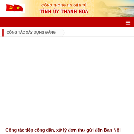
GIỚI THIỆU
CÔNG TÁC XÂY DỰNG ĐẢNG
Thông tin chung
Điều kiện tự nhiên
Đặc điểm dân cư
Lịch sử phát triển
Danh nhân xứ Thanh
Danh lam thắng cảnh
Các đơn vị hành chính
Đảng bộ Tỉnh
Công tác tiếp công dân, xử lý đơn thư gửi đến Ban Nội
Lịch sử Đảng bộ