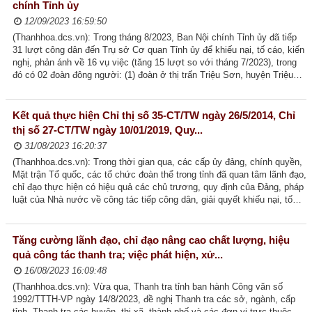
chính Tỉnh ủy
Lãnh đạo qua các thời kỳ
12/09/2023 16:59:50
(Thanhhoa.dcs.vn): Trong tháng 8/2023, Ban Nội chính Tỉnh ủy đã tiếp
Tổ chức bộ máy
31 lượt công dân đến Trụ sở Cơ quan Tỉnh ủy để khiếu nại, tố cáo, kiến
nghị, phản ánh về 16 vụ việc (tăng 15 lượt so với tháng 7/2023), trong
Thường trực tỉnh ủy
đó có 02 đoàn đông người: (1) đoàn ở thị trấn Triệu Sơn, huyện Triệu
Sơn khiếu nại về...
Ban Thường vụ tỉnh ủy
Kết quả thực hiện Chỉ thị số 35-CT/TW ngày 26/5/2014, Chỉ
Ban Chấp hành tỉnh ủy
thị số 27-CT/TW ngày 10/01/2019, Quy...
31/08/2023 16:20:37
Các Ban xây dựng Đảng
(Thanhhoa.dcs.vn): Trong thời gian qua, các cấp ủy đảng, chính quyền,
Mặt trận Tổ quốc, các tổ chức đoàn thể trong tỉnh đã quan tâm lãnh đạo,
Các Đảng ủy trực thuộc
chỉ đạo thực hiện có hiệu quả các chủ trương, quy định của Đảng, pháp
luật của Nhà nước về công tác tiếp công dân, giải quyết khiếu nại, tố
Các huyện, thị, thành ủy
cáo, đạt được...
Chức năng nhiệm vụ
Tăng cường lãnh đạo, chỉ đạo nâng cao chất lượng, hiệu
TIN TỨC - SỰ KIỆN
quả công tác thanh tra; việc phát hiện, xử...
16/08/2023 16:09:48
HOẠT ĐỘNG CỦA LÃNH ĐẠO TỈNH
(Thanhhoa.dcs.vn): Vừa qua, Thanh tra tỉnh ban hành Công văn số
1992/TTTH-VP ngày 14/8/2023, đề nghị Thanh tra các sở, ngành, cấp
Thường trực Tỉnh ủy
tỉnh, Thanh tra các huyện, thị xã, thành phố và các đơn vị trực thuộc