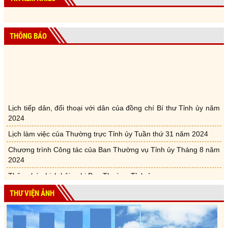
THÔNG BÁO
Lịch tiếp dân, đối thoại với dân của đồng chí Bí thư Tỉnh ủy năm
2024
Lịch làm việc của Thường trực Tỉnh ủy Tuần thứ 31 năm 2024
Chương trình Công tác của Ban Thường vụ Tỉnh ủy Tháng 8 năm
2024
Thông báo Lịch hội nghị Ban Thường Tỉnh ủy
Lịch tiếp dân, đối thoại với dân của đồng chí Bí thư Tỉnh ủy năm
THƯ VIỆN ẢNH
2024