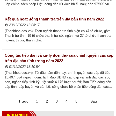
đáp chính sách pháp luật, công dân rút đơn khiếu nại); còn 97/990 vụ
đang trong thời...
Kết quả hoạt động thanh tra trên địa bàn tỉnh năm 2022
23/12/2022 16:08:17
(Thanhhoa.dcs.vn): Toàn ngành thanh tra tỉnh hiện có 47 tổ chức, gồm:
Thanh tra tỉnh; 19 tổ chức thanh tra sở, ngành và 27 tổ chức thanh tra
huyện, thị xã, thành phố.
Công tác tiếp dân và xử lý đơn thư của chính quyền các cấp
trên địa bàn tỉnh trong năm 2022
01/12/2022 15:10:54
(Thanhhoa.dcs.vn): Từ đầu năm đến nay, chính quyền các cấp đã tiếp
13.497 lượt người, gồm: lãnh đạo UBND các cấp và lãnh đạo các sở,
ban, ngành tiếp định kỳ, đột xuất 4.176 lượt người; Ban Tiếp công dân
cấp tỉnh, cấp huyện và cán bộ, công chức bộ phận tiếp công dân các
sở, ban, ngành, đơn vị tiếp...
...
Trước
1
2
3
4
5
Sau
TIN XEM NHIỀU