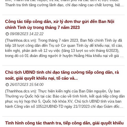
Thanh tra tỉnh tăng cường lãnh đạo, chỉ đạo nâng cao chất lượng, hiệu
Thường trực HĐND tỉnh
quả công tác thanh tra;...
Lãnh đạo UBND tỉnh
Công tác tiếp công dân, xử lý đơn thư gửi đến Ban Nội
chính Tỉnh ủy trong tháng 7 năm 2023
Lãnh đạo Đoàn ĐBQH tỉnh
09/08/2023 14:22:22
CÔNG TÁC XÂY DỰNG ĐẢNG
(Thanhhoa.dcs.vn): Trong tháng 7 năm 2023, Ban Nội chính Tỉnh ủy đã
tiếp 18 lượt công dân đến Trụ sở Cơ quan Tỉnh ủy để khiếu nại, tố cáo,
Tổ chức cán bộ
kiến nghị, phản ánh về 12 vụ việc (tăng 13 lượt so với tháng 6/2023),
trong đó có 01 đoàn đông người ở huyện Hoằng Hóa khiếu nại về giá bồi
Tuyên giáo
thường đất nông...
Kiểm tra - Giám sát
Chủ tịch UBND tỉnh chỉ đạo tăng cường tiếp công dân, rà
soát, giải quyết khiếu nại, tố cáo và...
Dân vận
26/07/2023 15:54:00
Nội chính và Phòng chống tham nhũng
(Thanhhoa.dcs.vn): Thực hiện kiến nghị của Ban Dân nguyện, Ủy ban
Thường vụ Quốc hội tại các Báo cáo về tình hình, kết quả tiếp công dân
Văn phòng cấp ủy
phục vụ kỳ họp thứ 5, Quốc hội khóa XV, Chủ tịch UBND tỉnh vừa ban
hành Công văn số 10512/UBND-TD ngày 21/7/2023 chỉ đạo Giám đốc
KINH TẾ - VĂN HÓA - XÃ HỘI
các sở, Thủ trưởng các ban,...
QUỐC PHÒNG - AN NINH
Tình hình công tác thanh tra, tiếp công dân, giải quyết khiếu