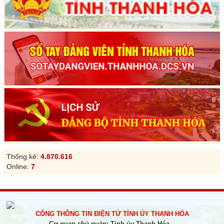
Thống kê:
4.870.616
Online:
7
CỔNG THÔNG TIN ĐIỆN TỬ TỈNH ỦY THANH HÓA
Cơ quan chủ quản: Tỉnh ủy Thanh Hóa.