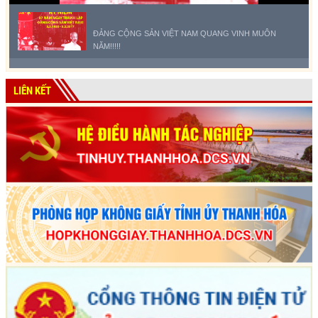
ĐẢNG CỘNG SẢN VIỆT NAM QUANG VINH MUÔN
NĂM!!!!!
LIÊN KẾT