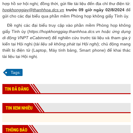
hợp hồ sơ hội nghị; đồng thời, gửi file tài liệu đến địa chỉ thư điện tử:
Thường trực HĐND tỉnh
hopkhonggiay@thanhhoa.dcs.vn
trước 09 giờ ngày 02/8/2024
để
gửi cho các đại biểu qua phần mềm Phòng họp không giấy Tỉnh ủy.
Lãnh đạo UBND tỉnh
Đề nghị các đại biểu truy cập vào phần mềm Phòng họp không
Lãnh đạo Đoàn ĐBQH tỉnh
giấy Tỉnh ủy (
https://hopkhonggiay.thanhhoa.dcs.vn hoặc ứng dụng
di động VNPT eCabinnet
) để nghiên cứu trước tài liệu và tham gia ý
CÔNG TÁC XÂY DỰNG ĐẢNG
kiến tại Hội nghị (
tài liệu sẽ không phát tại Hội nghị
); chủ động mang
thiết bị điện tử (Laptop, Máy tính bảng, Smart phone) để khai thác
Tổ chức cán bộ
tài liệu tại Hội nghị.
Tuyên giáo
Tags:
Kiểm tra - Giám sát
Dân vận
TIN ĐÃ ĐĂNG
Nội chính và Phòng chống tham nhũng
Văn phòng cấp ủy
TIN XEM NHIỀU
KINH TẾ - VĂN HÓA - XÃ HỘI
QUỐC PHÒNG - AN NINH
THÔNG BÁO