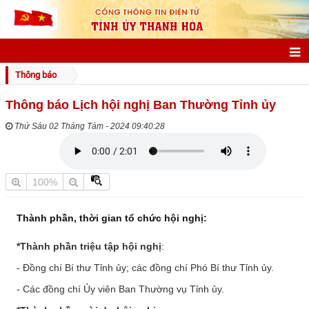
GIỚI THIỆU
Thông báo
Thông tin chung
Thông báo Lịch hội nghị Ban Thường Tỉnh ủy
Điều kiện tự nhiên
Thứ Sáu 02 Tháng Tám - 2024 09:40:28
Đặc điểm dân cư
Lịch sử phát triển
100%
Danh nhân xứ Thanh
Thành phần, thời gian tổ chức hội nghị:
Danh lam thắng cảnh
*Thành phần triệu tập hội nghị
:
Các đơn vị hành chính
- Đồng chí Bí thư Tỉnh ủy; các đồng chí Phó Bí thư Tỉnh ủy.
Đảng bộ Tỉnh
- Các đồng chí Ủy viên Ban Thường vụ Tỉnh ủy.
Lịch sử Đảng bộ