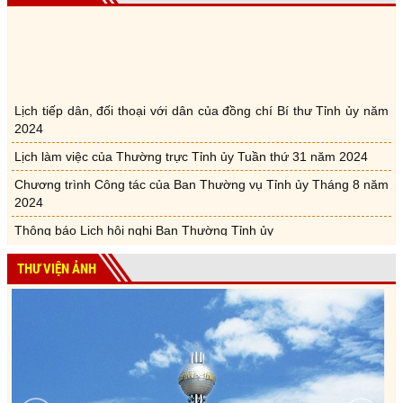
Lịch tiếp dân, đối thoại với dân của đồng chí Bí thư Tỉnh ủy năm
2024
Lịch làm việc của Thường trực Tỉnh ủy Tuần thứ 31 năm 2024
Chương trình Công tác của Ban Thường vụ Tỉnh ủy Tháng 8 năm
2024
Thông báo Lịch hội nghị Ban Thường Tỉnh ủy
Lịch tiếp dân, đối thoại với dân của đồng chí Bí thư Tỉnh ủy năm
2024
THƯ VIỆN ẢNH