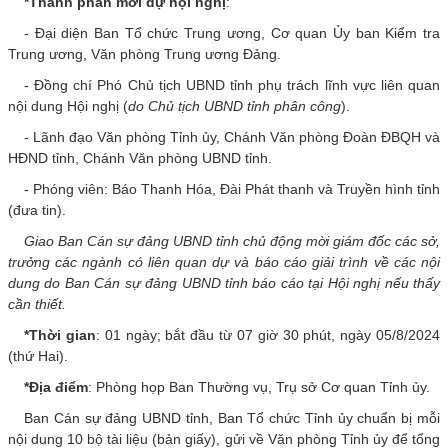
*Thành phần mời dự hội nghị
:
Lãnh đạo qua các thời kỳ
- Đại diện Ban Tổ chức Trung ương, Cơ quan Ủy ban Kiểm tra
Trung ương, Văn phòng Trung ương Đảng.
Tổ chức bộ máy
- Đồng chí Phó Chủ tịch UBND tỉnh phụ trách lĩnh vực liên quan
nội dung Hội nghị (
Thường trực tỉnh ủy
do Chủ tịch UBND tỉnh phân công
).
- Lãnh đạo Văn phòng Tỉnh ủy, Chánh Văn phòng Đoàn ĐBQH và
Ban Thường vụ tỉnh ủy
HĐND tỉnh, Chánh Văn phòng UBND tỉnh.
Ban Chấp hành tỉnh ủy
- Phóng viên: Báo Thanh Hóa, Đài Phát thanh và Truyền hình tỉnh
(đưa tin).
Các Ban xây dựng Đảng
Giao Ban Cán sự đảng UBND tỉnh chủ động mời giám đốc các sở,
Các Đảng ủy trực thuộc
trưởng các ngành có liên quan dự và báo cáo giải trình về các nội
dung do Ban Cán sự đảng UBND tỉnh báo cáo tại Hội nghị nếu thấy
Các huyện, thị, thành ủy
cần thiết.
Chức năng nhiệm vụ
*Thời gian
: 01 ngày; bắt đầu từ 07 giờ 30 phút, ngày 05/8/2024
(thứ Hai).
TIN TỨC - SỰ KIỆN
*Địa điểm
: Phòng họp Ban Thường vụ, Trụ sở Cơ quan Tỉnh ủy.
HOẠT ĐỘNG CỦA LÃNH ĐẠO TỈNH
Ban Cán sự đảng UBND tỉnh, Ban Tổ chức Tỉnh ủy chuẩn bị mỗi
Thường trực Tỉnh ủy
nội dung 10 bộ tài liệu (bản giấy), gửi về Văn phòng Tỉnh ủy để tổng