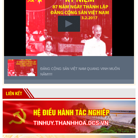
ĐẢNG CỘNG SẢN VIỆT NAM QUANG VINH MUÔN
NĂM!!!!!
LIÊN KẾT