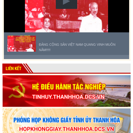
ĐẢNG CỘNG SẢN VIỆT NAM QUANG VINH MUÔN
NĂM!!!!!
LIÊN KẾT