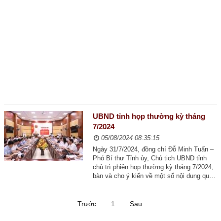
Lãnh đạo qua các thời kỳ
Tổ chức bộ máy
Thường trực tỉnh ủy
Ban Thường vụ tỉnh ủy
Ban Chấp hành tỉnh ủy
Các Ban xây dựng Đảng
UBND tỉnh họp thường kỳ tháng
Các Đảng ủy trực thuộc
7/2024
05/08/2024 08:35:15
Các huyện, thị, thành ủy
Ngày 31/7/2024, đồng chí Đỗ Minh Tuấn –
Phó Bí thư Tỉnh ủy, Chủ tịch UBND tỉnh
Chức năng nhiệm vụ
chủ trì phiên họp thường kỳ tháng 7/2024;
bàn và cho ý kiến về một số nội dung quan
TIN TỨC - SỰ KIỆN
trọng về kinh tế - xã hội tháng 7 và nhiệm
vụ trọng tâm cho tháng 8. Tham dự phiên
HOẠT ĐỘNG CỦA LÃNH ĐẠO TỈNH
họp có các đồng chí là Phó Chủ tịch UBND
Trước
1
Sau
tỉnh, Ủy...
Thường trực Tỉnh ủy