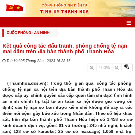
GIỚI THIỆU
QUỐC PHÒNG - AN NINH
Thông tin chung
Kết quả công tác đấu tranh, phòng chống tệ nạn
mại dâm trên địa bàn thành phố Thanh Hóa
Điều kiện tự nhiên
Thứ Hai 05 Tháng Sáu - 2023 16:28:16
Đặc điểm dân cư
100%
Lịch sử phát triển
(Thanhhoa.dcs.vn): Trong thời gian qua, công tác phòng,
Danh nhân xứ Thanh
chống tệ nạn xã hội trên địa bàn thành phố Thanh Hóa đã
được cấp ủy, chính quyền các cấp quan tâm chỉ đạo; tình hình
Danh lam thắng cảnh
an ninh chính trị, trật tự an toàn xã hội được giữ vững ổn
định; các tệ nạn cơ bản được kiềm chế không để xảy ra các
Các đơn vị hành chính
điểm nổi cộm, gây bức xúc trong Nhân dân. Theo số liệu khảo
sát, trên địa bàn thành phố Thanh Hóa hiện có 1.458 cơ sở
Đảng bộ Tỉnh
kinh doanh dịch vụ, gồm: 01 vũ trường; 245 nhà nghỉ, khách
sạn; 128 cơ sở karaoke; 25 cơ sở massage; 1.059 nhà trọ.
Lịch sử Đảng bộ