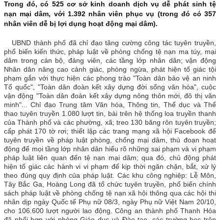
Trong đó, có 525 cơ sở kinh doanh dịch vụ dễ phát sinh tệ
nạn mại dâm, với 1.392 nhân viên phục vụ (trong đó có 357
Lãnh đạo qua các thời kỳ
nhân viên dễ bị lợi dụng hoạt động mại dâm).
Tổ chức bộ máy
UBND thành phố đã chỉ đạo tăng cường công tác tuyên truyền,
phổ biến kiến thức, pháp luật về phòng chống tệ nạn ma túy, mại
Thường trực tỉnh ủy
dâm trong cán bộ, đảng viên, các tầng lớp nhân dân; vận động
Nhân dân nâng cao cảnh giác, phòng ngừa, phát hiện tố giác tội
Ban Thường vụ tỉnh ủy
phạm gắn với thực hiện các phong trào "Toàn dân bảo vệ an ninh
Tổ quốc", "Toàn dân đoàn kết xây dựng đời sống văn hóa", cuộc
Ban Chấp hành tỉnh ủy
vận động "Toàn dân đoàn kết xây dựng nông thôn mới, đô thị văn
minh"... Chỉ đạo Trung tâm Văn hóa, Thông tin, Thể dục và Thể
Các Ban xây dựng Đảng
thao tuyên truyền 1.080 lượt tin, bài trên hệ thống loa truyền thanh
của Thành phố và các phường, xã; treo 130 băng rôn tuyên truyền;
Các Đảng ủy trực thuộc
cấp phát 170 tờ rơi; thiết lập các trang mạng xã hội Facebook để
tuyên truyền về pháp luật phòng, chống mại dâm, thủ đoạn hoạt
Các huyện, thị, thành ủy
động để mọi tầng lớp nhân dân hiểu rõ những sai phạm và vi phạm
pháp luật liên quan đến tệ nạn mại dâm; qua đó, chủ động phát
Chức năng nhiệm vụ
hiện tố giác các hành vi vi phạm để kịp thời ngăn chặn, bắt, xử lý
theo đúng quy định của pháp luật. Các khu công nghiệp: Lễ Môn,
TIN TỨC - SỰ KIỆN
Tây Bắc Ga, Hoàng Long đã tổ chức tuyên truyền, phổ biến chính
sách pháp luật về phòng chống tệ nạn xã hội thông qua các hội thi
HOẠT ĐỘNG CỦA LÃNH ĐẠO TỈNH
nhân dịp ngày Quốc tế Phụ nữ 08/3, ngày Phụ nữ Việt Nam 20/10,
cho 106.600 lượt người lao động. Công an thành phố Thanh Hóa
Thường trực Tỉnh ủy
đã phối hợp với phòng Giáo dục và Đào tạo, các trường học trên