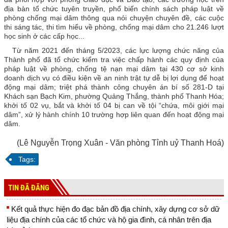
địa bàn tổ chức tuyên truyền, phổ biến chính sách pháp luật về
Thường trực HĐND tỉnh
phòng chống mại dâm thông qua nói chuyện chuyên đề, các cuộc
thi sáng tác, thi tìm hiểu về phòng, chống mại dâm cho 21.246 lượt
Lãnh đạo UBND tỉnh
học sinh ở các cấp học...
Từ năm 2021 đến tháng 5/2023, các lực lượng chức năng của
Lãnh đạo Đoàn ĐBQH tỉnh
Thành phố đã tổ chức kiểm tra việc chấp hành các quy định của
pháp luật về phòng, chống tệ nạn mại dâm tại 430 cơ sở kinh
CÔNG TÁC XÂY DỰNG ĐẢNG
doanh dịch vụ có điều kiện về an ninh trật tự dễ bị lợi dụng để hoạt
động mại dâm; triệt phá thành công chuyên án bí số 281-D tại
Tổ chức cán bộ
Khách sạn Bạch Kim, phường Quảng Thắng, thành phố Thanh Hóa;
khởi tố 02 vụ, bắt và khởi tố 04 bị can về tội “chứa, môi giới mại
Tuyên giáo
dâm”, xử lý hành chính 10 trường hợp liên quan đến hoạt động mại
dâm.
Kiểm tra - Giám sát
(Lê Nguyễn Trọng Xuân - Văn phòng Tỉnh uỷ Thanh Hoá)
Dân vận
Tags:
Nội chính và Phòng chống tham nhũng
Văn phòng cấp ủy
TIN ĐÃ ĐĂNG
KINH TẾ - VĂN HÓA - XÃ HỘI
Kết quả thực hiện đo đạc bản đồ địa chính, xây dựng cơ sở dữ
QUỐC PHÒNG - AN NINH
liệu địa chính của các tổ chức và hộ gia đình, cá nhân trên địa