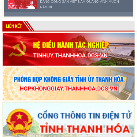
ĐẢNG CỘNG SẢN VIỆT NAM QUANG VINH MUÔN
NĂM!!!!!
LIÊN KẾT